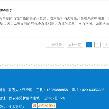
些特性？
所单提的消防泵指的是消火栓泵。喷淋泵和消火栓泵只是在系统中用途不
，这是因为系统设置的消火栓系统和喷淋系统的流量、压力不同。如果从
共36记录
«上一页
1
2
3
所有 联系人：汪经理 手机：13289888958 座机：029-63056606
com 地址：西安市灞桥区华南城E1区1街2栋16号
XML
技术支持：