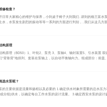
维修检查？
开日常大家精心的维护与保养，小到桌子椅子大到我们..讲到的格兰富水
上水，水泵发生剧烈的振动等等一系列的方面进行判别，..我们从这几方
结构原理
构原理（BD50）1、叶轮2、泵壳 3、泵轴4、轴封装置5、引水装置 双级离
们“背靠背”地排列、套装在泵轴上，以自动平衡轴向力。组成部分：前盖
挑选水泵呢？
泵的主要依据是流量和扬程以及必要的 1.确定供水对象所需要的总水压力
(或分组)供水，以确定每台工作水泵的设计流量。 3.确定西安水泵的设