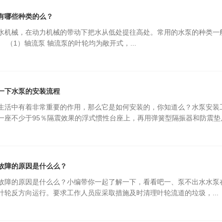
有哪些种类的么？
水机械，在动力机械的带动下把水从低处提往高处。常用的水泵的种类一
 （1）轴流泵 轴流泵的叶轮均为敞开式，...
一下水泵的安装流程
生活中有着非常重要的作用，那么它是如何安装的，你知道么？水泵安装
一座不少于95％隔震效果的浮式惯性台座上，再用弹簧型隔振器和防震垫
故障的原因是什么么？
故障的原因是什么么？小编带你一起了解一下，看看吧一、泵不出水水泵
叶轮反方向运行。要求工作人员应采取措施及时清理叶轮流道的垃圾，...