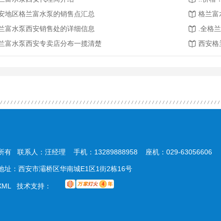
安地区格兰富水泵的销售点汇总
格兰富
兰富水泵西安销售处的详细信息
.全格
兰富水泵西安专卖店分布一揽清楚
西安格
所有 联系人：汪经理 手机：13289888958 座机：029-63056606
com 地址：西安市灞桥区华南城E1区1街2栋16号
XML
技术支持：