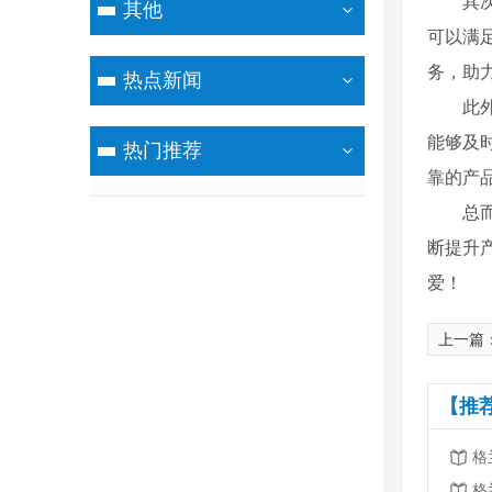
其
其他
可以满
务，助
热点新闻
此
能够及
热门推荐
靠的产
总
断提升
爱！
上一篇
【推
格
格