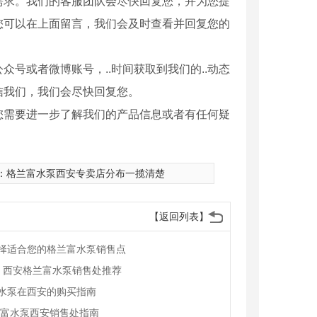
需求。我们的客服团队会尽快回复您，并为您提
您可以在上面留言，我们会及时查看并回复您的
号或者微博账号，..时间获取到我们的..动态
信我们，我们会尽快回复您。
您需要进一步了解我们的产品信息或者有任何疑
：
格兰富水泵西安专卖店分布一揽清楚
【返回列表】
择适合您的格兰富水泵销售点
格！西安格兰富水泵销售处推荐
水泵在西安的购买指南
兰富水泵西安销售处指南