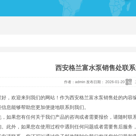
西安格兰富水泵销售处联系
作者：admin 发布日期： 2026-01-20
家好，欢迎来到我们的网站！作为西安格兰富水泵销售处的内容编
些信息能够帮助您更加便捷地联系到我们。
先，如果您有任何关于我们产品的咨询或者需要报价，请随时联系我
询。此外，如果您在使用过程中遇到任何问题或者需要售后服务