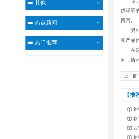
除
其他
供详细
留言。
热点新闻
另
和产品
热门推荐
在
问，请
上一篇
【推
格
格
西
格