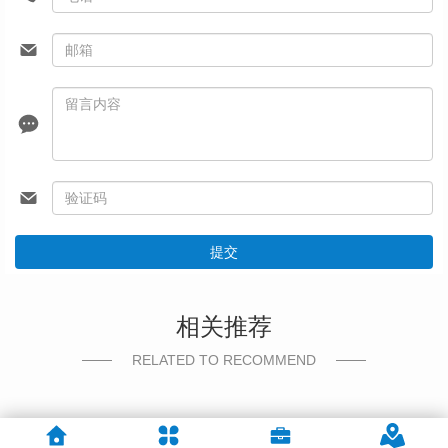
提交
相关推荐
RELATED TO RECOMMEND