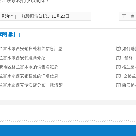
及时联系我们予以删除！
：
那年** | 一张漫画涨知识之11月23日
下一篇
荐阅读】↓
兰富水泵西安销售处相关信息汇总
如何选
兰富水泵西安代理商介绍
..价
安地区格兰富水泵的销售点汇总
格兰富
兰富水泵西安销售处的详细信息
.全格
兰富水泵西安专卖店分布一揽清楚
西安格