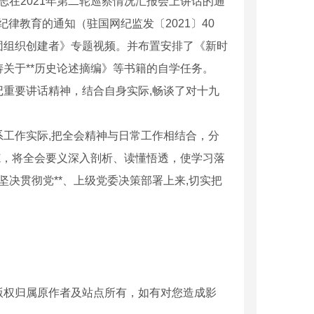
志在2021年第二轮巡察情况汇报会上讲话的通
纪律教育的通知（驻国网纪监发〔2021〕40
团组织创建者》专题视频。并布置安排了《新时
关于**历史论述摘编》等书籍的自学任务。
重要讲话精神，结合自身实际,畅谈了对十九
工作实际,把全会精神与日常工作相结合，分
范，将全会要义深入剖析、读懂悟透，使学习落
坚决贯彻党**、上级党委决策部署上来,切实把
版权归属原作者及站点所有，如有对您造成影