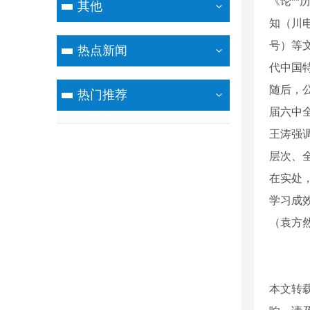
《论*
其他
知（川电
号）等
热点新闻
代中国
随后，
热门推荐
届六中
王涛强
层次、
在实处，
学习成
（袁方
本文转