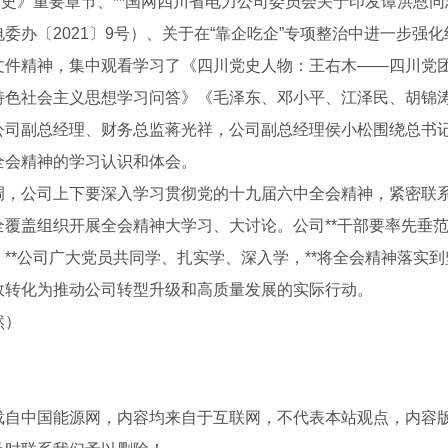
*历史》重要章节、**国网四川省电力公司委员会关于印发谭洪恩同
委办〔2021〕9号）、关于在“靠企吃企”专项整治中进一步强化
文件精神，集中观看学习了《四川党史人物：王右木——四川党
特色社会主义思想学习问答》《毛泽东、邓小平、江泽民、胡锦涛
公司副总经理、财务总监蒋光祥，公司副总经理侯小松围绕总书记
全会精神的学习认识和体会。
调，公司上下要深入学习贯彻党的十九届六中全会精神，紧密联系
全覆盖组织开展全会精神大学习、大讨论。公司**干部要率先垂
**公司广大党员共同学、扎实学、深入学，**将全会精神落实到
效转化为推动公司转型升级和高质量发展的实际行动。
然）
载自中国能源网，内容均来自于互联网，不代表本站观点，内容