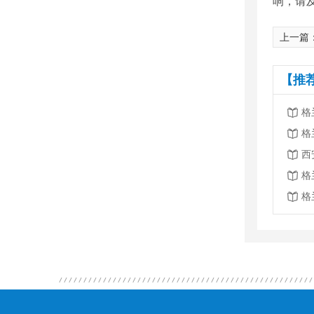
响，请
上一篇
【推
格
格
西
格
格