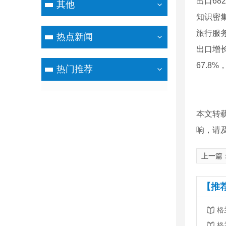
出口68
其他
知识密集
旅行服务
热点新闻
出口增长
67.8%
热门推荐
本文转
响，请
上一篇
【推
格
格