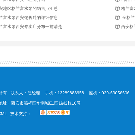
安地区格兰富水泵的销售点汇总
格兰富
兰富水泵西安销售处的详细信息
.全格
兰富水泵西安专卖店分布一揽清楚
西安格
所有 联系人：汪经理 手机：13289888958 座机：029-63056606
com 地址：西安市灞桥区华南城E1区1街2栋16号
XML
技术支持：