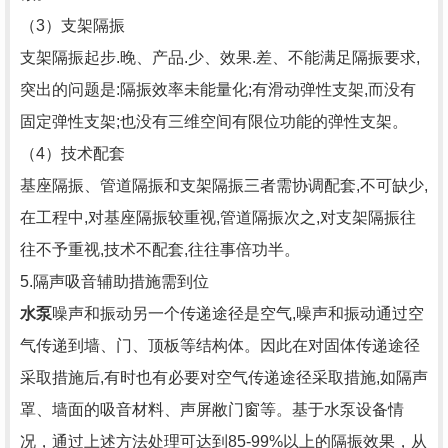
（3）支架隔振
支架隔振起步.晚、产品.少、效果.差、不能满足隔振要求,
突出的问题是:隔振效率未能量化;有滑动弹性支架,而没有
固定弹性支架;也没有三维空间有限位功能的弹性支架。
（4）技术配套
基座隔振、管道隔振和支架隔振三者需协调配套,不可缺少,
在工程中,对基座隔振较重视,管道隔振次之,对支架隔振往
往不予重视,技术不配套,往往事倍功半。
5.隔声吸音辅助措施需到位
水泵
噪声和振动另一个传递途径是空气,噪声和振动通过空
气传递到墙、门、顶板等结构体。因此在对固体传递途径
采取措施后,有时也有必要对空气传递途径采取措施,如隔声
罩、墙面的吸音材料、声屏敝门窗等。基于水泵设备情
况，通过上述方法处理可达到85-99%以上的隔振效果，从