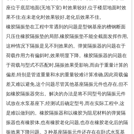
座位于底层地面(无地下室) 时效果较好,位于楼层地面时效
果不佳;在未老化时效果较好,老化后效果不佳。
橡胶隔振垫在工程中常遇到的问题是型钢基座的槽钢断面
只压住橡胶隔振垫的局部,橡胶隔振垫不能全截面发挥作用,
这种情况下隔振是见不到效果的。弹簧隔振器的问题在于
荷载作用力有偏斜时,效果明显下降。橡胶隔振器的问题在
于荷载与型式不匹配时,隔振效果受影响,而由于重量计算的
偏差,特别是管道重量和水的重量较难计算准确,因此荷载偏
差又难以避免,这个问题尽管其他基座隔振元件也存在,但不
如橡胶隔振器突出。解决的办法是将不同型号的隔振元件
试放在水泵基座下,经测试后确定型号,而在实际工程中,这
是难以做到的。橡胶隔振器和以橡胶为阻尼材料的弹簧隔
振器也有橡胶体,也有橡胶老化问题,也存在橡胶老化后的隔
振效果下降问题。3 种基座隔振元件还存在在卧式水泵基